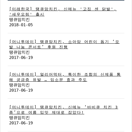
신메뉴
부서소개
[미래한국] 땡큐맘치킨, 신메뉴 '고집 센 닭발',
온라인상담
'새우오링' 출시
가맹점 소통창구
땡큐맘치킨
2018-01-05
디자인시안
업체별 A/S안내
[머니투데이] 땡큐맘치킨, 소아암 어린이 돕기 ‘모
발 나눔 콘서트’ 후원 진행
설문조사
땡큐맘치킨
2017-06-19
식자재주문
[머니투데이] 얼리어먹터, 특이한 조합의 신제품 통
해 궁금증 유발 … 입소문 효과 주도
땡큐맘치킨
2017-06-19
[머니투데이] 땡큐맘치킨, 신메뉴 ‘바비큐 치킨 3
종’으로 여름 입맛 제대로 잡았다!
땡큐맘치킨
2017-06-19