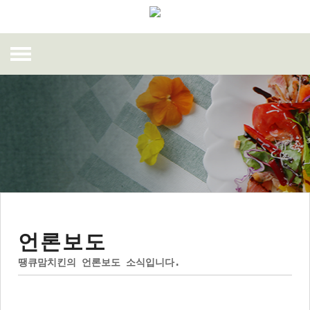
THANK U MOM
AD 갤러리
MENU
인테리어
치킨
STORE
땡큐맘 뉴스
피자
매장찾기
창업안내
언론보도
샐러드
진행 중 이벤트
THANK U MOM 경쟁력
회사소개
언론보도
떡볶이
고객의 소리
창업 비용
회사 경쟁력
땡큐맘치킨의 언론보도 소식입니다.
FAMILY(점주코너)
사이드
자주하는 질문
찾아오시는 길
음료
공지사항
우수 매장 소개