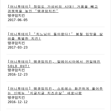
[머니투데이] 창업도 가성비의 시대! 거품을 빼고
경쟁력을 높인 ‘땡큐맘치킨’
땡큐맘치킨
2017-06-05
[머니투데이] ‘치느님이 돌아왔다!’ 봄철 입맛을 살
려줄 특별한 치킨!
땡큐맘치킨
2017-03-23
[머니투데이] 땡큐맘치킨, 말레이시아에서 연일매진
SOLD OUT!
땡큐맘치킨
2016-12-23
[머니투데이] 땡큐맘치킨, 스트레스 화끈하게 풀어주
는 신메뉴 ‘지글지글 치즈순살’ 새로나왔
땡큐맘치킨
2016-12-12