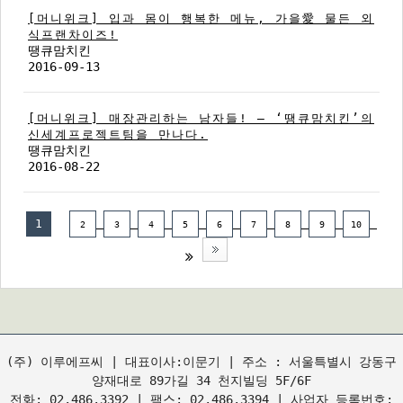
[머니위크] 입과 몸이 행복한 메뉴, 가을愛 물든 외
식프랜차이즈!
땡큐맘치킨
2016-09-13
[머니위크] 매장관리하는 남자들! – ‘땡큐맘치킨’의
신세계프로젝트팀을 만나다.
땡큐맘치킨
2016-08-22
1
2
3
4
5
6
7
8
9
10
(주) 이루에프씨 | 대표이사:이문기 | 주소 : 서울특별시 강동구
양재대로 89가길 34 천지빌딩 5F/6F
전화: 02.486.3392 | 팩스: 02.486.3394 | 사업자 등록번호: