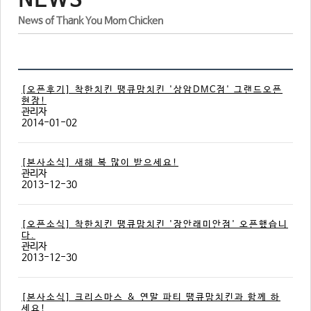
NEWS
DIRECTIONS
TTEOKBOKKI
News of Thank You Mom Chicken
RISOTTO
SIDE DISHES
[오픈후기] 착한치킨 땡큐맘치킨 '상암DMC점' 그랜드오픈
BEVERAGES
현장!
관리자
NEW MENU
2014-01-02
[본사소식] 새해 복 많이 받으세요!
관리자
2013-12-30
[오픈소식] 착한치킨 땡큐맘치킨 '장안래미안점' 오픈했습니
다.
관리자
2013-12-30
[본사소식] 크리스마스 & 연말 파티 땡큐맘치킨과 함께 하
세요!